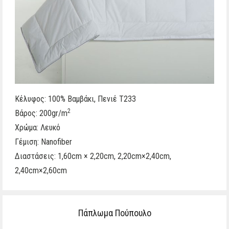
Κέλυφος: 100% Βαμβάκι, Πενιέ T233
2
Βάρος: 200gr/m
Χρώμα: Λευκό
Γέμιση: Nanofiber
Διαστάσεις: 1,60cm × 2,20cm, 2,20cm×2,40cm,
2,40cm×2,60cm
Πάπλωμα Πούπουλο