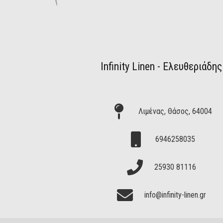
Infinity Linen - Ελευθεριάδης
Λιμένας, Θάσος, 64004
6946258035
25930 81116
info@infinity-linen.gr